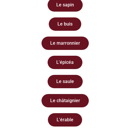
Le sapin
Le buis
Le marronnier
L'épicéa
Le saule
Le châtaignier
L'érable